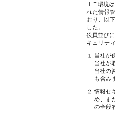
ＩＴ環境
れた情報
おり、以
した。
役員並び
キュリテ
当社が
当社が
当社の
も含み
情報セ
め、ま
の全般