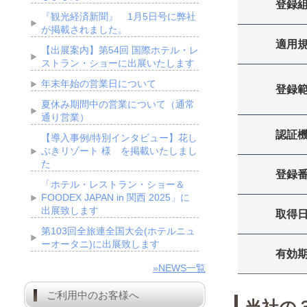
登録
『観光経済新聞』 1月5日号に弊社
が掲載されました。
適用
【出展案内】第54回 国際ホテル・レ
ストラン・ショーに出展いたします
年末年始の営業日について
登録
夏休み期間中の営業について（通常
通り営業）
認証
【導入事例/特別インタビュー】花し
ぶきリゾート 様 を掲載いたしまし
た
登録
「ホテル・レストラン・ショー＆
FOODEX JAPAN in 関西 2025」に
出展致します
取得
第103回全旅連全国大会(ホテルニュ
ーオータニ)に出展致します
有効
»NEWS一覧
ご利用中のお客様へ