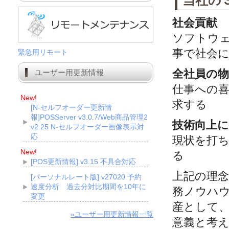
当社の
社会貢献
ソフトウ
事で社会
緊急用リモート
全社員の
ユーザー用更新情報
仕事への
New!
求する
[N-セルフオーダー更新情
報]POSServer v3.0.7/Web商品管理2
技術向上
v2.25 N-セルフオーダー画像表示対
応
現状を打
New!
る
[POS更新情報] v3.15 不具合対応
上記の理
[パーソナルレート版] v27020 予約
速度分析 過去分対比期間を10年に
務ノウハ
変更
産として
»ユーザー用更新情報一覧
意義と考