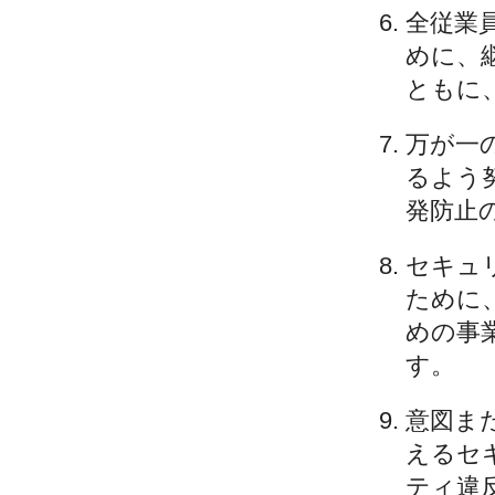
全従業
めに、
ともに
万が一
るよう
発防止
セキュ
ために
めの事
す。
意図ま
えるセ
ティ違