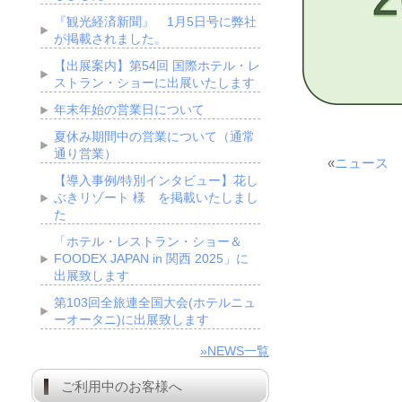
『観光経済新聞』 1月5日号に弊社
が掲載されました。
【出展案内】第54回 国際ホテル・レ
ストラン・ショーに出展いたします
年末年始の営業日について
夏休み期間中の営業について（通常
通り営業）
«
ニュース
【導入事例/特別インタビュー】花し
ぶきリゾート 様 を掲載いたしまし
た
「ホテル・レストラン・ショー＆
FOODEX JAPAN in 関西 2025」に
出展致します
第103回全旅連全国大会(ホテルニュ
ーオータニ)に出展致します
»NEWS一覧
ご利用中のお客様へ