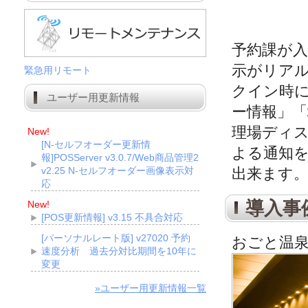
予約課が
示がリア
緊急用リモート
クイン時
ユーザー用更新情報
ー情報」
理場ディ
New!
[N-セルフオーダー更新情
よる通知
報]POSServer v3.0.7/Web商品管理2
v2.25 N-セルフオーダー画像表示対
出来ます
応
導入事
New!
[POS更新情報] v3.15 不具合対応
[パーソナルレート版] v27020 予約
おごと温泉
速度分析 過去分対比期間を10年に
変更
»ユーザー用更新情報一覧