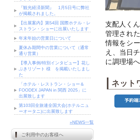
『観光経済新聞』 1月5日号に弊社
が掲載されました。
【出展案内】第54回 国際ホテル・レ
支配人くん
ストラン・ショーに出展いたします
管理され
年末年始の営業日について
情報をシ
夏休み期間中の営業について（通常
え、当日
通り営業）
に調理場
【導入事例/特別インタビュー】花し
ぶきリゾート 様 を掲載いたしまし
た
ネット
「ホテル・レストラン・ショー＆
FOODEX JAPAN in 関西 2025」に
出展致します
第103回全旅連全国大会(ホテルニュ
ーオータニ)に出展致します
»NEWS一覧
ご利用中のお客様へ