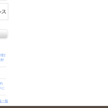
管理2
示対
予約
年に
報一覧