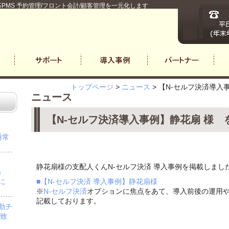
PMS 予約管理/フロント会計/顧客管理を一元化します
トップページ
>
ニュース
>
【N-セルフ決済導入
ニュース
【N-セルフ決済導入事例】静花扇 様
通常
静花扇様の支配人くんN-セルフ決済 導入事例を掲載しまし
＆
」に
■【N-セルフ決済 導入事例】静花扇様
※
N-セルフ決済
オプションに焦点をあて、導入前後の運用
記載しております。
自動チ
を致