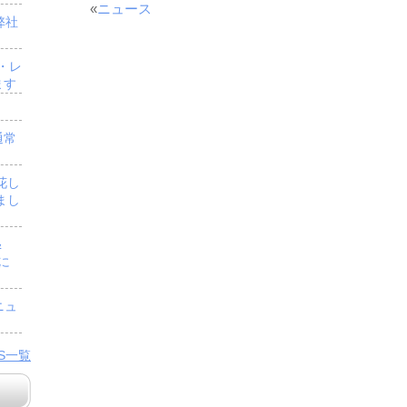
«
ニュース
弊社
・レ
ます
通常
花し
まし
＆
」に
ニュ
WS一覧