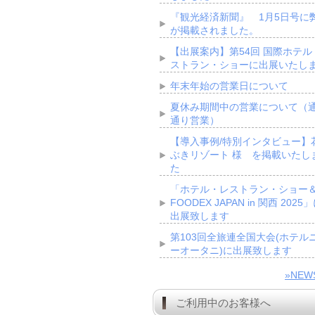
『観光経済新聞』 1月5日号に
が掲載されました。
【出展案内】第54回 国際ホテル
ストラン・ショーに出展いたし
年末年始の営業日について
夏休み期間中の営業について（
通り営業）
【導入事例/特別インタビュー】
ぶきリゾート 様 を掲載いたし
た
「ホテル・レストラン・ショー
FOODEX JAPAN in 関西 2025
出展致します
第103回全旅連全国大会(ホテル
ーオータニ)に出展致します
»NE
ご利用中のお客様へ