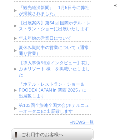
«
『観光経済新聞』 1月5日号に弊社
が掲載されました。
【出展案内】第54回 国際ホテル・レ
ストラン・ショーに出展いたします
年末年始の営業日について
夏休み期間中の営業について（通常
通り営業）
【導入事例/特別インタビュー】花し
ぶきリゾート 様 を掲載いたしまし
た
「ホテル・レストラン・ショー＆
FOODEX JAPAN in 関西 2025」に
出展致します
第103回全旅連全国大会(ホテルニュ
ーオータニ)に出展致します
»NEWS一覧
ご利用中のお客様へ