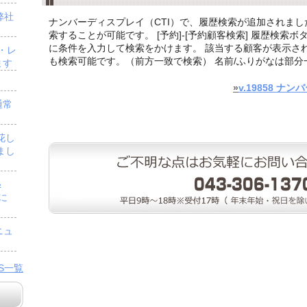
弊社
ナンバーディスプレイ（CTI）で、履歴検索が追加されまし
索することが可能です。 [予約]-[予約顧客検索] 履歴検索
に条件を入力して検索をかけます。 該当する顧客が表示され
・レ
も検索可能です。（前方一致で検索） 名前/ふりがなは部分一致
ます
»
v.19858 
通常
花し
まし
＆
」に
ニュ
WS一覧