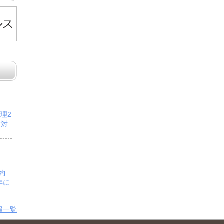
管理2
示対
予約
年に
報一覧