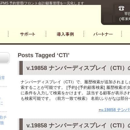
PMS 予約管理/フロント会計/顧客管理を一元化します
Posts Tagged ‘CTI’
v.19858 ナンバーディスプレイ（CTI
通常
ナンバーディスプレイ（CTI）で、履歴検索が追加されまし
索することが可能です。 [予約]-[予約顧客検索] 履歴検索
に条件を入力して検索をかけます。 該当する顧客が表示され
＆
も検索可能です。（前方一致で検索） 名前/ふりがなは部分一致
」に
»
v.19858 
自動チ
を致
v.19858 ナンバーディスプレイ（CTI