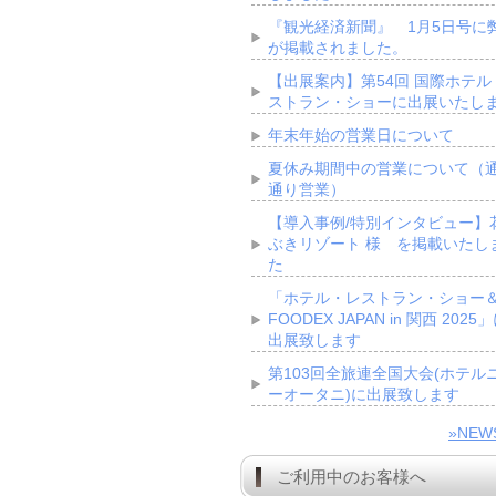
『観光経済新聞』 1月5日号に
が掲載されました。
【出展案内】第54回 国際ホテル
ストラン・ショーに出展いたし
年末年始の営業日について
夏休み期間中の営業について（
通り営業）
【導入事例/特別インタビュー】
ぶきリゾート 様 を掲載いたし
た
「ホテル・レストラン・ショー
FOODEX JAPAN in 関西 2025
出展致します
第103回全旅連全国大会(ホテル
ーオータニ)に出展致します
»NE
ご利用中のお客様へ