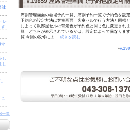
v.19859 座席管理画面で予約色設定可能
弊社
席割管理画面の会場予約一覧、席割予約一覧で予約色を設
予約色の設定方法は客室画面 客室セルで行う方法と同様と
・レ
によって親部屋セルの背景色が予約色と同じ色に変更されま
ます
覧 どちらが表示されているかは、設定によって異なります
覧 今回の改修によ ...
続きを読む
通常
»
v.1
花し
まし
＆
」に
ニュ
WS一覧