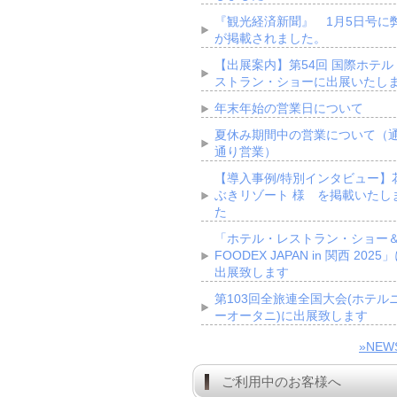
『観光経済新聞』 1月5日号に
が掲載されました。
【出展案内】第54回 国際ホテル
ストラン・ショーに出展いたし
年末年始の営業日について
夏休み期間中の営業について（
通り営業）
【導入事例/特別インタビュー】
ぶきリゾート 様 を掲載いたし
た
「ホテル・レストラン・ショー
FOODEX JAPAN in 関西 2025
出展致します
第103回全旅連全国大会(ホテル
ーオータニ)に出展致します
»NE
ご利用中のお客様へ