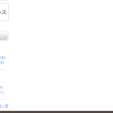
管理2
示対
予約
年に
報一覧