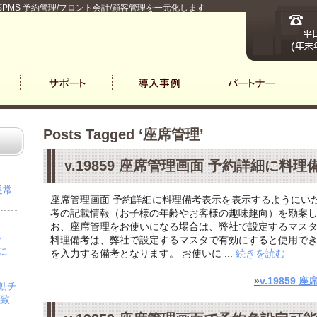
PMS 予約管理/フロント会計/顧客管理を一元化します
Posts Tagged ‘座席管理’
v.19859 座席管理画面 予約詳細に料
通常
座席管理画面 予約詳細に料理備考表示を表示するようにい
考の記載情報（お子様の年齢やお客様の趣味趣向）を勘案し
お、座席管理をお使いになる場合は、弊社で設定するマス
＆
料理備考は、弊社で設定するマスタで有効にすると使用で
」に
を入力する備考となります。 お使いに ...
続きを読む
»
v.19859
自動チ
を致