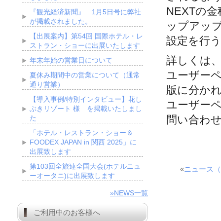
NEXTの
『観光経済新聞』 1月5日号に弊社
が掲載されました。
ップアッ
【出展案内】第54回 国際ホテル・レ
設定を行
ストラン・ショーに出展いたします
詳しくは
年末年始の営業日について
ユーザー
夏休み期間中の営業について（通常
通り営業）
版に分か
【導入事例/特別インタビュー】花し
ユーザー
ぶきリゾート 様 を掲載いたしまし
問い合わ
た
「ホテル・レストラン・ショー＆
FOODEX JAPAN in 関西 2025」に
出展致します
第103回全旅連全国大会(ホテルニュ
«
ニュース（
ーオータニ)に出展致します
»NEWS一覧
ご利用中のお客様へ