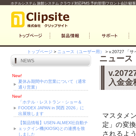
ホテルシステム 旅館システム クラウド対応PMS 予約管理/フロント会計/顧
トップページ
>
ニュース（ユーザー用）
>
v.2072
ニュース
NEWS
v.2
New!
入金金
夏休み期間中の営業について（通常
通り営業）
New!
「ホテル・レストラン・ショー＆
FOODEX JAPAN in 関西 2026」に
出展致します
マスタメ
【製品情報】USEN-ALMEX社自動チ
定」の変
ェックイン機(KIOSK)との連携を致
されるよ
しました