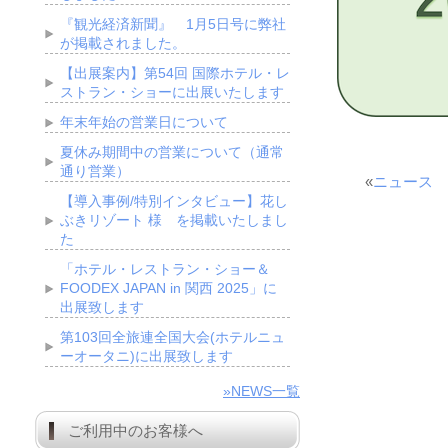
『観光経済新聞』 1月5日号に弊社
が掲載されました。
【出展案内】第54回 国際ホテル・レ
ストラン・ショーに出展いたします
年末年始の営業日について
夏休み期間中の営業について（通常
通り営業）
«
ニュース
【導入事例/特別インタビュー】花し
ぶきリゾート 様 を掲載いたしまし
た
「ホテル・レストラン・ショー＆
FOODEX JAPAN in 関西 2025」に
出展致します
第103回全旅連全国大会(ホテルニュ
ーオータニ)に出展致します
»NEWS一覧
ご利用中のお客様へ