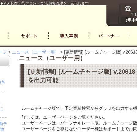
PMS 予約管理/フロント会計/顧客管理を一元化します
ージ
>
ニュース（ユーザー用）
>
[更新情報] [ルームチャージ版] v.2
ニュース（ユーザー用）
[更新情報] [ルームチャージ版] v.20
を出力可能
通常
＆
ルームチャージ版で、予定実績検索からグラフを出力する
」に
詳しくは、ユーザーページをご覧ください。
ユーザーページは、パーソナルレート版、ルームチャージ
自動チ
ユーザーページをご存じないユーザー様はサポートまでお
を致