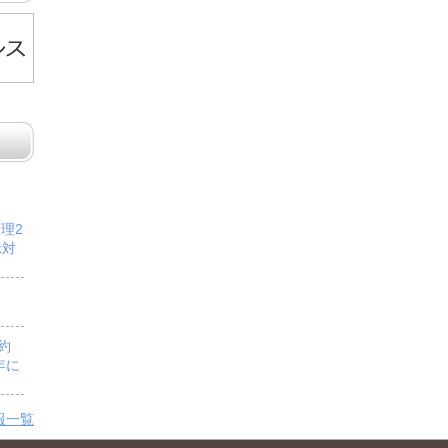
管理2
示対
予約
年に
報一覧