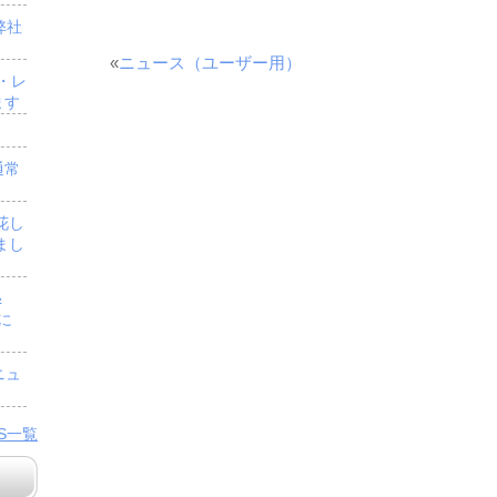
弊社
«
ニュース（ユーザー用）
・レ
ます
通常
花し
まし
＆
」に
ニュ
WS一覧