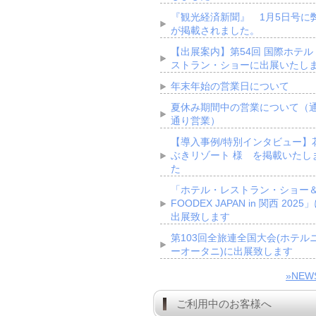
『観光経済新聞』 1月5日号に
が掲載されました。
【出展案内】第54回 国際ホテル
ストラン・ショーに出展いたし
年末年始の営業日について
夏休み期間中の営業について（
通り営業）
【導入事例/特別インタビュー】
ぶきリゾート 様 を掲載いたし
た
「ホテル・レストラン・ショー
FOODEX JAPAN in 関西 2025
出展致します
第103回全旅連全国大会(ホテル
ーオータニ)に出展致します
»NE
ご利用中のお客様へ