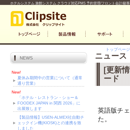
ホテルシステム 旅館システム クラウド対応PMS 予約管理/フロント会計/顧
トップページ
ニュース
NEWS
[更新情
New!
ード
夏休み期間中の営業について（通常
通り営業）
New!
「ホテル・レストラン・ショー＆
FOODEX JAPAN in 関西 2026」に
出展致します
英語版チ
【製品情報】USEN-ALMEX社自動チ
た。
ェックイン機(KIOSK)との連携を致
しました