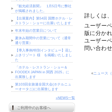
『観光経済新聞』 1月5日号に弊社
が掲載されました。
詳しくは
【出展案内】第54回 国際ホテル・レ
ストラン・ショーに出展いたします
ユーザー
年末年始の営業日について
版に分か
夏休み期間中の営業について（通常
ユーザー
通り営業）
問い合わ
【導入事例/特別インタビュー】花し
ぶきリゾート 様 を掲載いたしまし
た
「ホテル・レストラン・ショー＆
FOODEX JAPAN in 関西 2025」に
«
ニュース（
出展致します
第103回全旅連全国大会(ホテルニュ
ーオータニ)に出展致します
»NEWS一覧
ご利用中のお客様へ