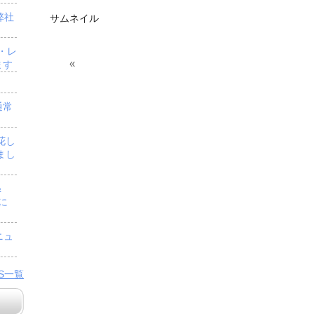
弊社
サムネイル
・レ
«
ます
通常
花し
まし
＆
」に
ニュ
WS一覧