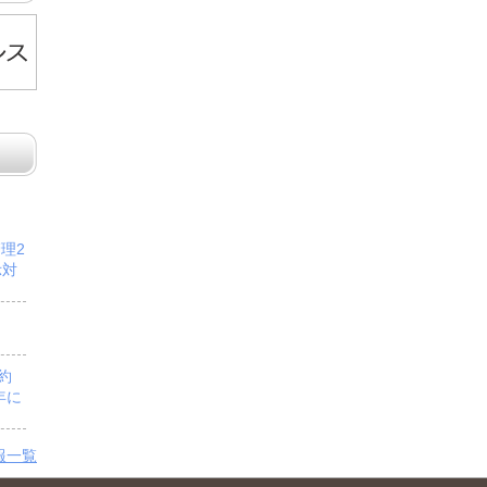
管理2
示対
予約
年に
報一覧