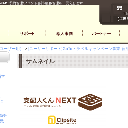
PMS 予約管理/フロント会計/顧客管理を一元化します
ユーザー用）
>
[ユーザーサポート]GoToトラベルキャンペーン事業 
サムネイル
通常
＆
」に
自動チ
を致