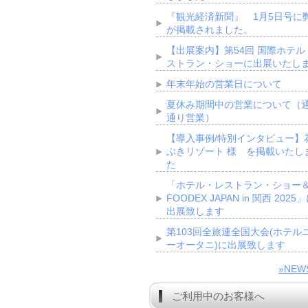
『観光経済新聞』 1月5日号に
が掲載されました。
【出展案内】第54回 国際ホテル
ストラン・ショーに出展いたし
年末年始の営業日について
夏休み期間中の営業について（
通り営業）
【導入事例/特別インタビュー】
ぶきリゾート 様 を掲載いたし
た
「ホテル・レストラン・ショー
FOODEX JAPAN in 関西 2025
出展致します
第103回全旅連全国大会(ホテル
ーオータニ)に出展致します
»NE
ご利用中のお客様へ