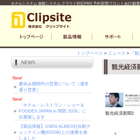
ホテルシステム 旅館システム クラウド対応PMS 予約管理/フロント会計/顧
トップページ
>
ニュース
>
『観
NEWS
観光経済
New!
夏休み期間中の営業について（通常
通り営業）
New!
「ホテル・レストラン・ショー＆
FOODEX JAPAN in 関西 2026」に
観光経済新聞2
出展致します
【製品情報】USEN-ALMEX社自動チ
ェックイン機(KIOSK)との連携を致
«
しました