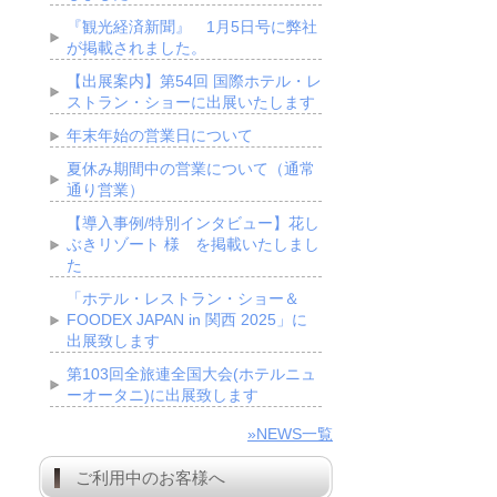
『観光経済新聞』 1月5日号に弊社
が掲載されました。
【出展案内】第54回 国際ホテル・レ
ストラン・ショーに出展いたします
年末年始の営業日について
夏休み期間中の営業について（通常
通り営業）
【導入事例/特別インタビュー】花し
ぶきリゾート 様 を掲載いたしまし
た
「ホテル・レストラン・ショー＆
FOODEX JAPAN in 関西 2025」に
出展致します
第103回全旅連全国大会(ホテルニュ
ーオータニ)に出展致します
»NEWS一覧
ご利用中のお客様へ