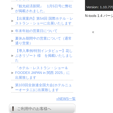
『観光経済新聞』 1月5日号に弊社
が掲載されました。
N-tools 1.4 
【出展案内】第54回 国際ホテル・レ
ストラン・ショーに出展いたします
年末年始の営業日について
«
夏休み期間中の営業について（通常
通り営業）
【導入事例/特別インタビュー】花し
ぶきリゾート 様 を掲載いたしまし
た
「ホテル・レストラン・ショー＆
FOODEX JAPAN in 関西 2025」に
出展致します
第103回全旅連全国大会(ホテルニュ
ーオータニ)に出展致します
»NEWS一覧
ご利用中のお客様へ