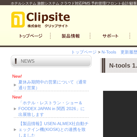
ホテルシステム 旅館システム クラウド対応PMS 予約管理/フロント会計/顧
トップページ
>
N-Tools 更新履
NEWS
N-tool
New!
夏休み期間中の営業について（通常
通り営業）
New!
「ホテル・レストラン・ショー＆
FOODEX JAPAN in 関西 2026」に
出展致します
【製品情報】USEN-ALMEX社自動チ
ェックイン機(KIOSK)との連携を致
しました