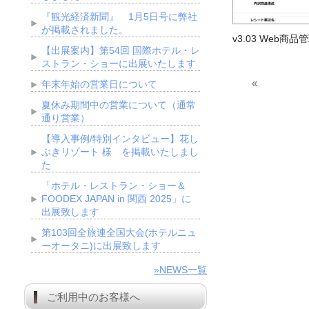
『観光経済新聞』 1月5日号に弊社
が掲載されました。
v3.03 Web商品
【出展案内】第54回 国際ホテル・レ
ストラン・ショーに出展いたします
«
年末年始の営業日について
夏休み期間中の営業について（通常
通り営業）
【導入事例/特別インタビュー】花し
ぶきリゾート 様 を掲載いたしまし
た
「ホテル・レストラン・ショー＆
FOODEX JAPAN in 関西 2025」に
出展致します
第103回全旅連全国大会(ホテルニュ
ーオータニ)に出展致します
»NEWS一覧
ご利用中のお客様へ