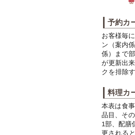
予約カ
お客様毎
ン（案内
係）まで
が更新出
クを排除
料理カ
本表は食
品目、そ
1部、配膳
更される