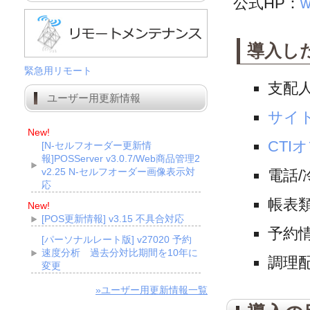
公式HP：
w
導入し
緊急用リモート
支配
ユーザー用更新情報
サイ
New!
CTI
[N-セルフオーダー更新情
報]POSServer v3.0.7/Web商品管理2
v2.25 N-セルフオーダー画像表示対
電話
応
帳表
New!
[POS更新情報] v3.15 不具合対応
予約情
[パーソナルレート版] v27020 予約
速度分析 過去分対比期間を10年に
調理
変更
»ユーザー用更新情報一覧