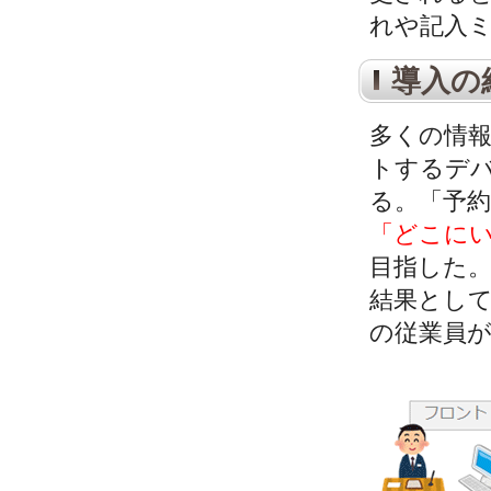
れや記入
導入の
多くの情
トするデ
る。「予
「どこに
目指した
結果とし
の従業員