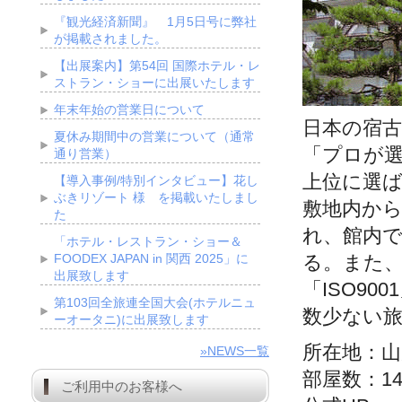
『観光経済新聞』 1月5日号に弊社
が掲載されました。
【出展案内】第54回 国際ホテル・レ
ストラン・ショーに出展いたします
年末年始の営業日について
日本の宿古
夏休み期間中の営業について（通常
「プロが選
通り営業）
上位に選
【導入事例/特別インタビュー】花し
ぶきリゾート 様 を掲載いたしまし
敷地内から
た
れ、館内
「ホテル・レストラン・ショー＆
FOODEX JAPAN in 関西 2025」に
る。また
出展致します
「ISO9
第103回全旅連全国大会(ホテルニュ
数少ない
ーオータニ)に出展致します
所在地：山
»NEWS一覧
部屋数：14
ご利用中のお客様へ