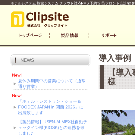
ホテルシステム 旅館システム クラウド対応PMS 予約管理/フロント会計/顧
導入事例
NEWS
【導入
New!
様
夏休み期間中の営業について（通常
通り営業）
New!
「ホテル・レストラン・ショー＆
FOODEX JAPAN in 関西 2026」に
出展致します
【製品情報】USEN-ALMEX社自動チ
ェックイン機(KIOSK)との連携を致
しました