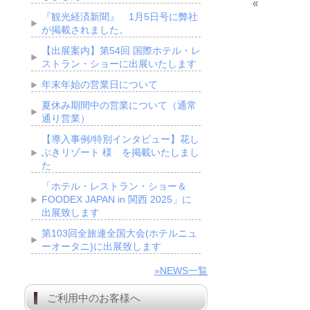
«
『観光経済新聞』 1月5日号に弊社
が掲載されました。
【出展案内】第54回 国際ホテル・レ
ストラン・ショーに出展いたします
年末年始の営業日について
夏休み期間中の営業について（通常
通り営業）
【導入事例/特別インタビュー】花し
ぶきリゾート 様 を掲載いたしまし
た
「ホテル・レストラン・ショー＆
FOODEX JAPAN in 関西 2025」に
出展致します
第103回全旅連全国大会(ホテルニュ
ーオータニ)に出展致します
»NEWS一覧
ご利用中のお客様へ