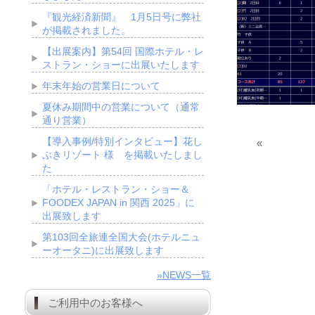
『観光経済新聞』 1月5日号に弊社
が掲載されました。
【出展案内】第54回 国際ホテル・レ
ストラン・ショーに出展いたします
年末年始の営業日について
夏休み期間中の営業について（通常
通り営業）
【導入事例/特別インタビュー】花し
«
ぶきリゾート 様 を掲載いたしまし
た
「ホテル・レストラン・ショー＆
FOODEX JAPAN in 関西 2025」に
出展致します
第103回全旅連全国大会(ホテルニュ
ーオータニ)に出展致します
»NEWS一覧
ご利用中のお客様へ