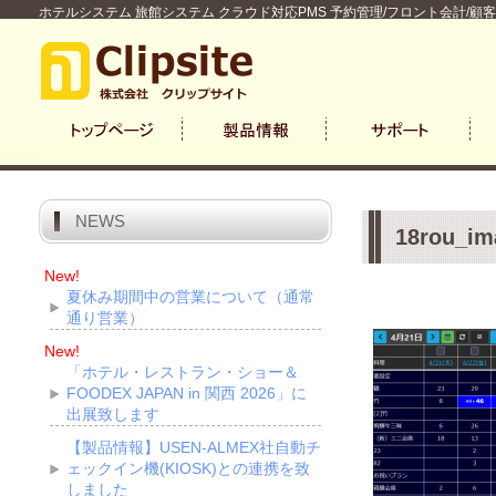
ホテルシステム 旅館システム クラウド対応PMS 予約管理/フロント会計/顧
NEWS
18rou_im
New!
夏休み期間中の営業について（通常
通り営業）
New!
「ホテル・レストラン・ショー＆
FOODEX JAPAN in 関西 2026」に
出展致します
【製品情報】USEN-ALMEX社自動チ
ェックイン機(KIOSK)との連携を致
しました