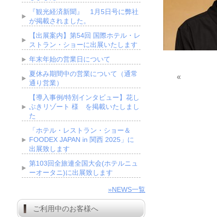
『観光経済新聞』 1月5日号に弊社
が掲載されました。
【出展案内】第54回 国際ホテル・レ
ストラン・ショーに出展いたします
年末年始の営業日について
夏休み期間中の営業について（通常
«
通り営業）
【導入事例/特別インタビュー】花し
ぶきリゾート 様 を掲載いたしまし
た
「ホテル・レストラン・ショー＆
FOODEX JAPAN in 関西 2025」に
出展致します
第103回全旅連全国大会(ホテルニュ
ーオータニ)に出展致します
»NEWS一覧
ご利用中のお客様へ