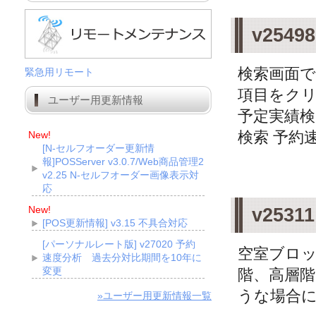
v25
検索画面で
緊急用リモート
項目をク
ユーザー用更新情報
予定実績検
検索 予約速
New!
[N-セルフオーダー更新情
報]POSServer v3.0.7/Web商品管理2
v2.25 N-セルフオーダー画像表示対
応
New!
v25
[POS更新情報] v3.15 不具合対応
[パーソナルレート版] v27020 予約
空室ブロッ
速度分析 過去分対比期間を10年に
変更
階、高層
うな場合に
»ユーザー用更新情報一覧