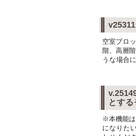
v25
空室ブロッ
階、高層
うな場合に
v.25
とする
※本機能
になりた