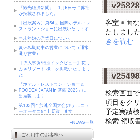
v258
『観光経済新聞』 1月5日号に弊社
が掲載されました。
客室画面
【出展案内】第54回 国際ホテル・レ
ストラン・ショーに出展いたします
たしました
年末年始の営業日について
きを読む
夏休み期間中の営業について（通常
通り営業）
【導入事例/特別インタビュー】花し
ぶきリゾート 様 を掲載いたしまし
v25
た
「ホテル・レストラン・ショー＆
FOODEX JAPAN in 関西 2025」に
検索画面で
出展致します
項目をク
第103回全旅連全国大会(ホテルニュ
予定実績検
ーオータニ)に出展致します
検索 領収書
»NEWS一覧
ご利用中のお客様へ