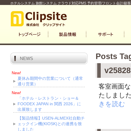
ホテルシステム 旅館システム クラウド対応PMS 予約管理/フロント会計/顧
Posts Ta
NEWS
v258
New!
夏休み期間中の営業について（通常
通り営業）
客室画面
New!
たしました
「ホテル・レストラン・ショー＆
きを読む
FOODEX JAPAN in 関西 2026」に
出展致します
【製品情報】USEN-ALMEX社自動チ
ェックイン機(KIOSK)との連携を致
しました