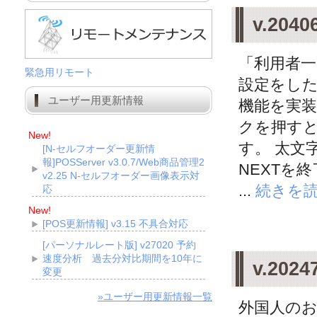
v.20
「利用者
緊急用リモート
設定をした
ユーザー用更新情報
機能を実装
クを押す
New!
す。 太文
[N-セルフオーダー更新情
報]POSServer v3.0.7/Web商品管理2
NEXTを
v2.25 N-セルフオーダー画像表示対
...
続きを
応
New!
[POS更新情報] v3.15 不具合対応
[パーソナルレート版] v27020 予約
速度分析 過去分対比期間を10年に
v.20
変更
»ユーザー用更新情報一覧
外国人の