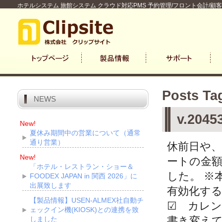
ホテルシステム 旅館システム クラウド対応PMS 予約管理/フロント会計/顧
Posts T
NEWS
v.20
New!
夏休み期間中の営業について（通常
通り営業）
休前日や
New!
ートの金
「ホテル・レストラン・ショー＆
した。 ※
FOODEX JAPAN in 関西 2026」に
出展致します
有効化す
【製品情報】USEN-ALMEX社自動チ
☑ カレン
ェックイン機(KIOSK)との連携を致
書き変え
しました