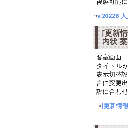
複製可能に
»
v.202
[更新情
内状 
客室画面 
タイトル
表示切替設
言に変更出
設に合わせ
»
[更新情報