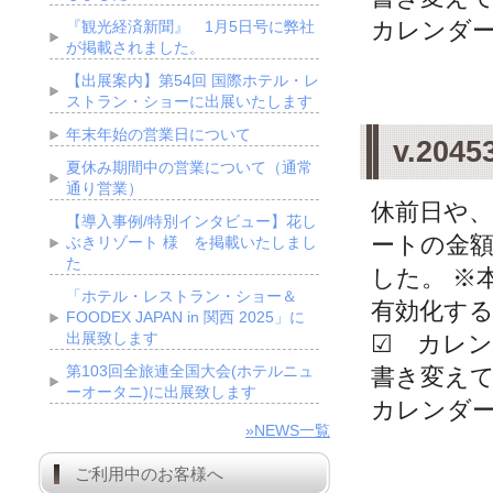
カレンダー上
『観光経済新聞』 1月5日号に弊社
が掲載されました。
【出展案内】第54回 国際ホテル・レ
ストラン・ショーに出展いたします
年末年始の営業日について
v.20
夏休み期間中の営業について（通常
通り営業）
休前日や
【導入事例/特別インタビュー】花し
ートの金
ぶきリゾート 様 を掲載いたしまし
た
した。 ※
「ホテル・レストラン・ショー＆
有効化す
FOODEX JAPAN in 関西 2025」に
出展致します
☑ カレン
第103回全旅連全国大会(ホテルニュ
書き変え
ーオータニ)に出展致します
カレンダー上
»NEWS一覧
ご利用中のお客様へ