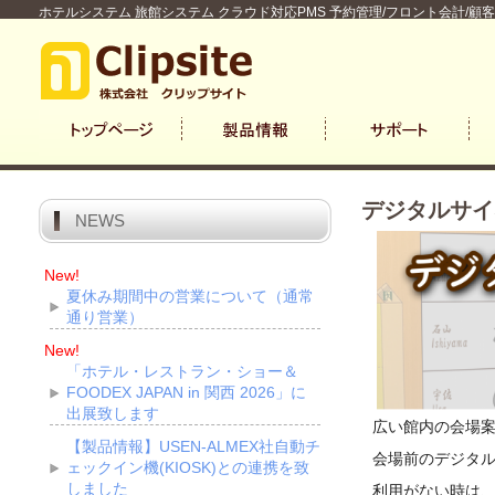
ホテルシステム 旅館システム クラウド対応PMS 予約管理/フロント会計/顧
デジタルサイ
NEWS
New!
夏休み期間中の営業について（通常
通り営業）
New!
「ホテル・レストラン・ショー＆
FOODEX JAPAN in 関西 2026」に
出展致します
広い館内の会場
【製品情報】USEN-ALMEX社自動チ
会場前のデジタ
ェックイン機(KIOSK)との連携を致
しました
利用がない時は