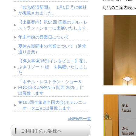
『観光経済新聞』 1月5日号に弊社
商品のご案内表
が掲載されました。
【出展案内】第54回 国際ホテル・レ
ストラン・ショーに出展いたします
年末年始の営業日について
夏休み期間中の営業について（通常
通り営業）
【導入事例/特別インタビュー】花し
ぶきリゾート 様 を掲載いたしまし
た
「ホテル・レストラン・ショー＆
FOODEX JAPAN in 関西 2025」に
出展致します
第103回全旅連全国大会(ホテルニュ
ーオータニ)に出展致します
»NEWS一覧
ご利用中のお客様へ