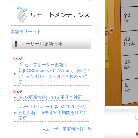
緊急用リモート
ユーザー用更新情報
New!
[N-セルフオーダー更新情
報]POSServer v3.0.7/Web商品管理2
v2.25 N-セルフオーダー画像表示対
応
New!
[POS更新情報] v3.15 不具合対応
[パーソナルレート版] v27020 予約
速度分析 過去分対比期間を10年に
変更
»ユーザー用更新情報一覧