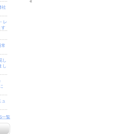
«
弊社
・レ
ます
通常
花し
まし
＆
」に
ニュ
WS一覧