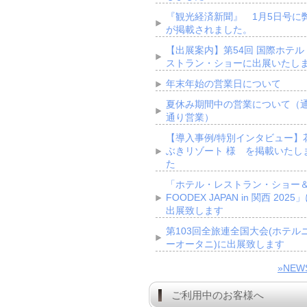
『観光経済新聞』 1月5日号に
が掲載されました。
【出展案内】第54回 国際ホテル
ストラン・ショーに出展いたし
年末年始の営業日について
夏休み期間中の営業について（
通り営業）
【導入事例/特別インタビュー】
ぶきリゾート 様 を掲載いたし
た
「ホテル・レストラン・ショー
FOODEX JAPAN in 関西 2025
出展致します
第103回全旅連全国大会(ホテル
ーオータニ)に出展致します
»NE
ご利用中のお客様へ