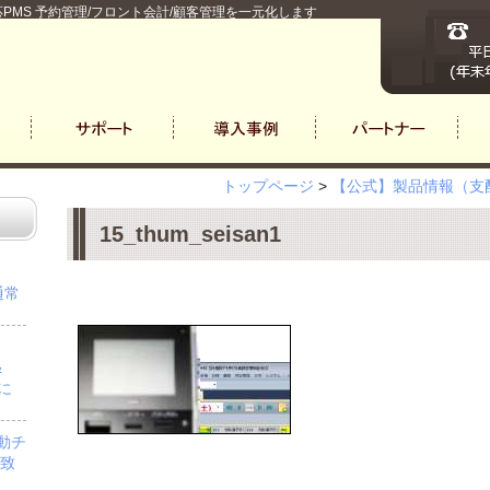
PMS 予約管理/フロント会計/顧客管理を一元化します
トップページ
>
【公式】製品情報（支配
15_thum_seisan1
通常
＆
」に
自動チ
を致