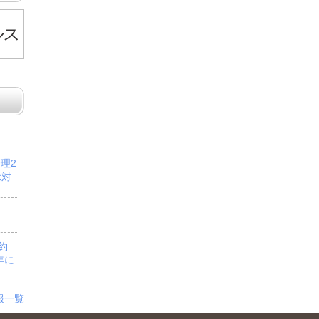
管理2
示対
予約
年に
報一覧