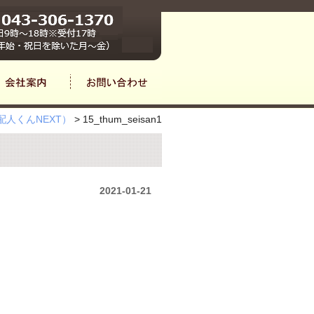
人くんNEXT）
>
15_thum_seisan1
2021-01-21