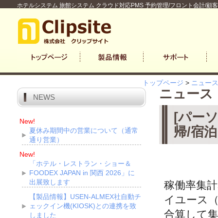
ホテルシステム 旅館システム クラウド対応PMS 予約管理/フロント会計/顧
トップページ
>
ニュー
ニュース
NEWS
[パーソ
New!
帰/宿
夏休み期間中の営業について（通常
通り営業）
New!
「ホテル・レストラン・ショー＆
FOODEX JAPAN in 関西 2026」に
出展致します
稼働率集
【製品情報】USEN-ALMEX社自動チ
イユース
ェックイン機(KIOSK)との連携を致
合算して
しました