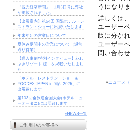
うになり
『観光経済新聞』 1月5日号に弊社
が掲載されました。
詳しくは
【出展案内】第54回 国際ホテル・レ
ユーザー
ストラン・ショーに出展いたします
版に分か
年末年始の営業日について
ユーザー
夏休み期間中の営業について（通常
通り営業）
問い合わ
【導入事例/特別インタビュー】花し
ぶきリゾート 様 を掲載いたしまし
た
「ホテル・レストラン・ショー＆
«
ニュース（
FOODEX JAPAN in 関西 2025」に
出展致します
第103回全旅連全国大会(ホテルニュ
ーオータニ)に出展致します
»NEWS一覧
ご利用中のお客様へ