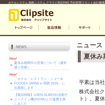
ホテルシステム 旅館システム クラウド対応PMS 予約管理/フロント会計/顧
ニュース
NEWS
夏休み
New!
夏休み期間中の営業について（通常
通り営業）
New!
「ホテル・レストラン・ショー＆
平素は当
FOODEX JAPAN in 関西 2026」に
出展致します
株式会社ク
【製品情報】USEN-ALMEX社自動チ
ト）、夏
ェックイン機(KIOSK)との連携を致
しました