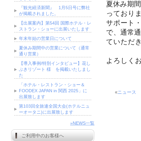
夏休み期
『観光経済新聞』 1月5日号に弊社
っており
が掲載されました。
サポート
【出展案内】第54回 国際ホテル・レ
ストラン・ショーに出展いたします
で、通常
年末年始の営業日について
ていただ
夏休み期間中の営業について（通常
通り営業）
よろしく
【導入事例/特別インタビュー】花し
ぶきリゾート 様 を掲載いたしまし
た
「ホテル・レストラン・ショー＆
FOODEX JAPAN in 関西 2025」に
«
ニュース
出展致します
第103回全旅連全国大会(ホテルニュ
ーオータニ)に出展致します
»NEWS一覧
ご利用中のお客様へ