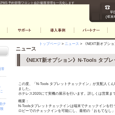
PMS 予約管理/フロント会計/顧客管理を一元化します
トップページ
>
ニュース
>
《NEXT新オプショ
ニュース
《NEXT新オプション》N-Tools タ
通常
この度、「N-Tools タブレットチェックイン」が支配人く
＆
ました。
」に
ホテレス2020にて実機の展示を行います。詳しくは営業ま
概要：
自動チ
N-Toolsタブレットチェックインは端末でチェックインを
を致
ロビーでのチェックインを可能にし、最初の「おもてなし