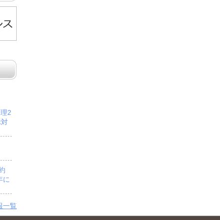
管理2
示対
予約
年に
報一覧