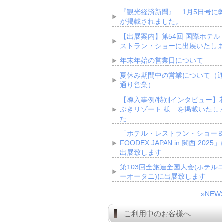
『観光経済新聞』 1月5日号に
が掲載されました。
【出展案内】第54回 国際ホテル
ストラン・ショーに出展いたし
年末年始の営業日について
夏休み期間中の営業について（
通り営業）
【導入事例/特別インタビュー】
ぶきリゾート 様 を掲載いたし
た
「ホテル・レストラン・ショー
FOODEX JAPAN in 関西 2025
出展致します
第103回全旅連全国大会(ホテル
ーオータニ)に出展致します
»NE
ご利用中のお客様へ