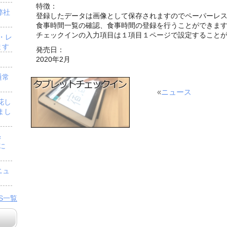
特徴：
弊社
登録したデータは画像として保存されますのでペーパーレ
食事時間一覧の確認、食事時間の登録を行うことができま
チェックインの入力項目は１項目１ページで設定すること
・レ
ます
発売日：
2020年2月
通常
«
ニュース
花し
まし
＆
」に
ニュ
WS一覧