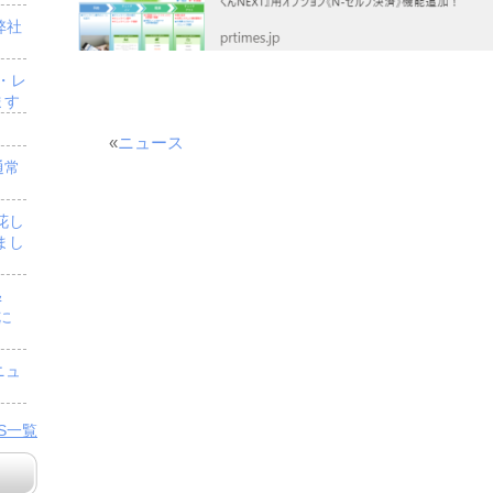
弊社
・レ
ます
«
ニュース
通常
花し
まし
＆
」に
ニュ
WS一覧