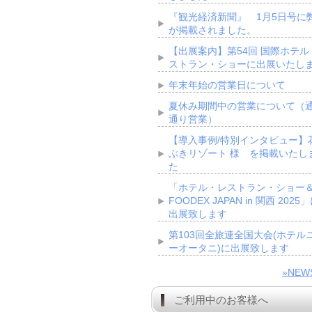
『観光経済新聞』 1月5日号に
が掲載されました。
【出展案内】第54回 国際ホテル
ストラン・ショーに出展いたし
年末年始の営業日について
夏休み期間中の営業について（
通り営業）
【導入事例/特別インタビュー】
ぶきリゾート 様 を掲載いたし
た
「ホテル・レストラン・ショー
FOODEX JAPAN in 関西 2025
出展致します
第103回全旅連全国大会(ホテル
ーオータニ)に出展致します
»NE
ご利用中のお客様へ