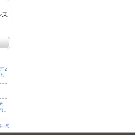
管理2
示対
予約
年に
報一覧