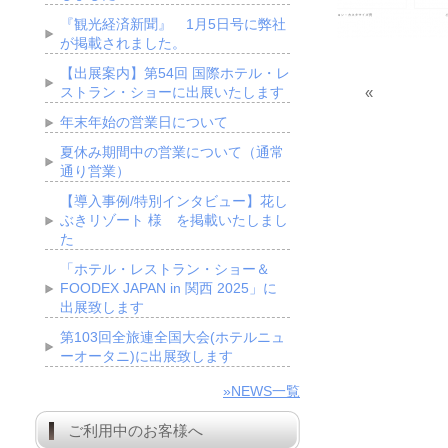
『観光経済新聞』 1月5日号に弊社
が掲載されました。
【出展案内】第54回 国際ホテル・レ
ストラン・ショーに出展いたします
«
年末年始の営業日について
夏休み期間中の営業について（通常
通り営業）
【導入事例/特別インタビュー】花し
ぶきリゾート 様 を掲載いたしまし
た
「ホテル・レストラン・ショー＆
FOODEX JAPAN in 関西 2025」に
出展致します
第103回全旅連全国大会(ホテルニュ
ーオータニ)に出展致します
»NEWS一覧
ご利用中のお客様へ