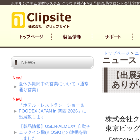
ホテルシステム 旅館システム クラウド対応PMS 予約管理/フロント会計/顧
トップページ
>
ニ
ニュース
NEWS
【出展
New!
ありが
夏休み期間中の営業について（通常
通り営業）
New!
「ホテル・レストラン・ショー＆
FOODEX JAPAN in 関西 2026」に
出展致します
株式会社クリッ
【製品情報】USEN-ALMEX社自動チ
東京ビッ
ェックイン機(KIOSK)との連携を致
しました