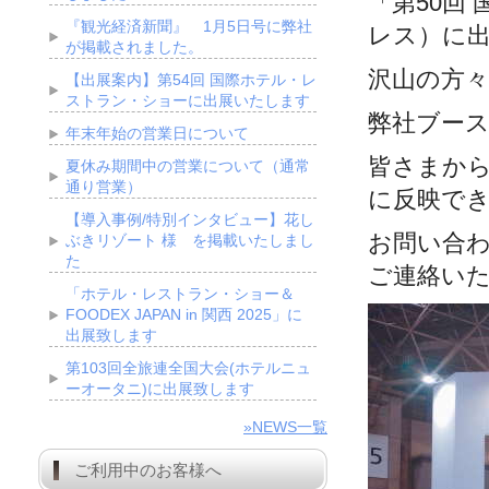
「第50回
『観光経済新聞』 1月5日号に弊社
レス）に
が掲載されました。
沢山の方
【出展案内】第54回 国際ホテル・レ
ストラン・ショーに出展いたします
弊社ブー
年末年始の営業日について
皆さまか
夏休み期間中の営業について（通常
通り営業）
に反映で
【導入事例/特別インタビュー】花し
お問い合
ぶきリゾート 様 を掲載いたしまし
た
ご連絡い
「ホテル・レストラン・ショー＆
FOODEX JAPAN in 関西 2025」に
出展致します
第103回全旅連全国大会(ホテルニュ
ーオータニ)に出展致します
»NEWS一覧
ご利用中のお客様へ