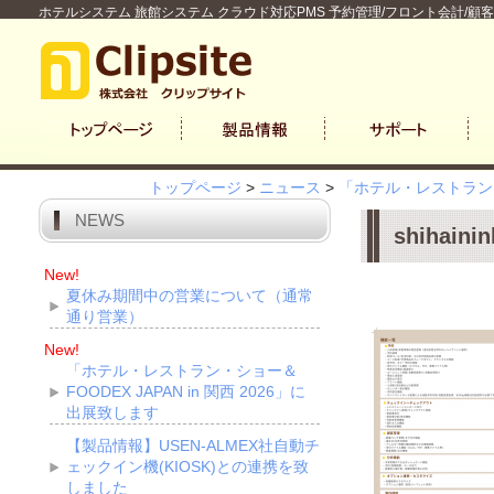
ホテルシステム 旅館システム クラウド対応PMS 予約管理/フロント会計/顧
トップページ
>
ニュース
>
「ホテル・レストラン・シ
NEWS
shihaini
New!
夏休み期間中の営業について（通常
通り営業）
New!
「ホテル・レストラン・ショー＆
FOODEX JAPAN in 関西 2026」に
出展致します
【製品情報】USEN-ALMEX社自動チ
ェックイン機(KIOSK)との連携を致
しました