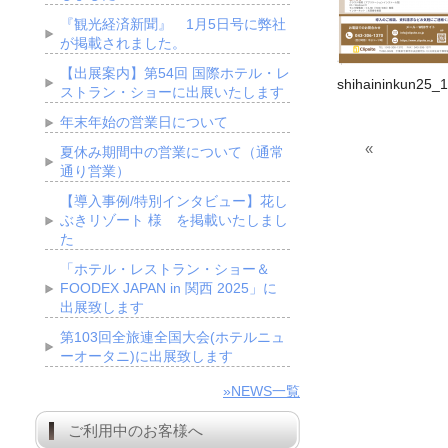
『観光経済新聞』 1月5日号に弊社
が掲載されました。
【出展案内】第54回 国際ホテル・レ
shihaininkun25_1
ストラン・ショーに出展いたします
年末年始の営業日について
«
夏休み期間中の営業について（通常
通り営業）
【導入事例/特別インタビュー】花し
ぶきリゾート 様 を掲載いたしまし
た
「ホテル・レストラン・ショー＆
FOODEX JAPAN in 関西 2025」に
出展致します
第103回全旅連全国大会(ホテルニュ
ーオータニ)に出展致します
»NEWS一覧
ご利用中のお客様へ