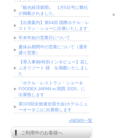
『観光経済新聞』 1月5日号に弊社
が掲載されました。
«
【出展案内】第54回 国際ホテル・レ
ストラン・ショーに出展いたします
年末年始の営業日について
夏休み期間中の営業について（通常
通り営業）
【導入事例/特別インタビュー】花し
ぶきリゾート 様 を掲載いたしまし
た
「ホテル・レストラン・ショー＆
FOODEX JAPAN in 関西 2025」に
出展致します
第103回全旅連全国大会(ホテルニュ
ーオータニ)に出展致します
»NEWS一覧
ご利用中のお客様へ