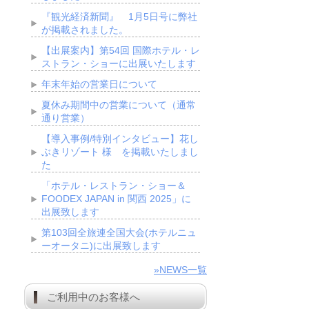
『観光経済新聞』 1月5日号に弊社
が掲載されました。
【出展案内】第54回 国際ホテル・レ
ストラン・ショーに出展いたします
年末年始の営業日について
夏休み期間中の営業について（通常
通り営業）
【導入事例/特別インタビュー】花し
ぶきリゾート 様 を掲載いたしまし
た
「ホテル・レストラン・ショー＆
FOODEX JAPAN in 関西 2025」に
出展致します
第103回全旅連全国大会(ホテルニュ
ーオータニ)に出展致します
»NEWS一覧
ご利用中のお客様へ