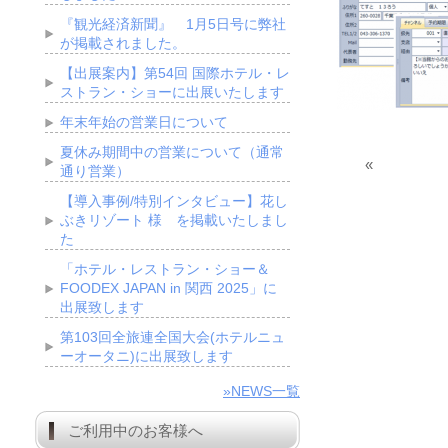
『観光経済新聞』 1月5日号に弊社
が掲載されました。
【出展案内】第54回 国際ホテル・レ
ストラン・ショーに出展いたします
年末年始の営業日について
夏休み期間中の営業について（通常
«
通り営業）
【導入事例/特別インタビュー】花し
ぶきリゾート 様 を掲載いたしまし
た
「ホテル・レストラン・ショー＆
FOODEX JAPAN in 関西 2025」に
出展致します
第103回全旅連全国大会(ホテルニュ
ーオータニ)に出展致します
»NEWS一覧
ご利用中のお客様へ