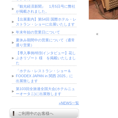
『観光経済新聞』 1月5日号に弊社
が掲載されました。
【出展案内】第54回 国際ホテル・レ
ストラン・ショーに出展いたします
年末年始の営業日について
«
夏休み期間中の営業について（通常
通り営業）
【導入事例/特別インタビュー】花し
ぶきリゾート 様 を掲載いたしまし
た
「ホテル・レストラン・ショー＆
FOODEX JAPAN in 関西 2025」に
出展致します
第103回全旅連全国大会(ホテルニュ
ーオータニ)に出展致します
»NEWS一覧
ご利用中のお客様へ