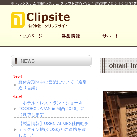
ホテルシステム 旅館システム クラウド対応PMS 予約管理/フロント会計/顧
NEWS
ohtani_i
New!
夏休み期間中の営業について（通常
通り営業）
New!
「ホテル・レストラン・ショー＆
FOODEX JAPAN in 関西 2026」に
出展致します
【製品情報】USEN-ALMEX社自動チ
ェックイン機(KIOSK)との連携を致
しました