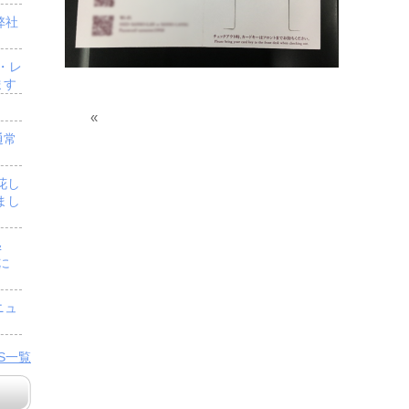
弊社
・レ
ます
«
通常
花し
まし
＆
」に
ニュ
WS一覧