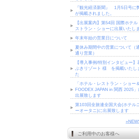
『観光経済新聞』 1月5日号に
が掲載されました。
【出展案内】第54回 国際ホテル
ストラン・ショーに出展いたし
年末年始の営業日について
夏休み期間中の営業について（
通り営業）
【導入事例/特別インタビュー】
ぶきリゾート 様 を掲載いたし
た
「ホテル・レストラン・ショー
FOODEX JAPAN in 関西 2025
出展致します
第103回全旅連全国大会(ホテル
ーオータニ)に出展致します
»NE
ご利用中のお客様へ