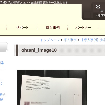
PMS 予約管理/フロント会計/顧客管理を一元化します
トップページ
>
導入事例
>
【導入事例】大谷
ohtani_image10
通常
＆
」に
自動チ
を致