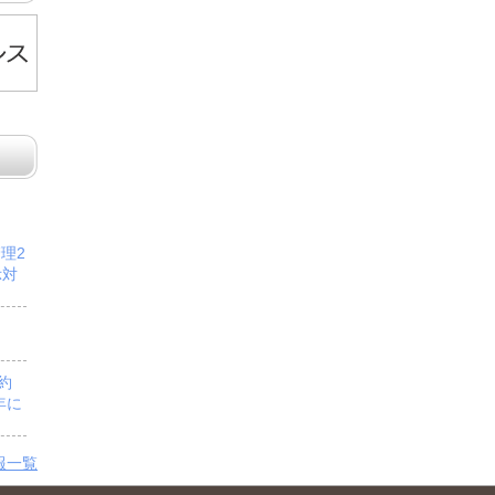
管理2
示対
予約
年に
報一覧