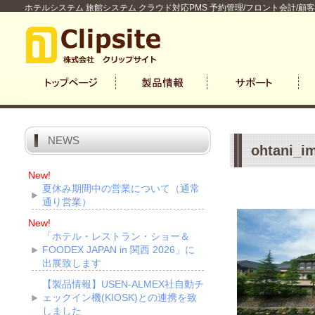
ホテルシステム 旅館システム クラウド対応PMS 予約管理/フロント会計/顧
NEWS
ohtani_i
New!
夏休み期間中の営業について（通常
通り営業）
New!
「ホテル・レストラン・ショー＆
FOODEX JAPAN in 関西 2026」に
出展致します
【製品情報】USEN-ALMEX社自動チ
ェックイン機(KIOSK)との連携を致
しました