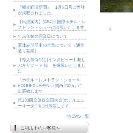
『観光経済新聞』 1月5日号に弊社
が掲載されました。
【出展案内】第54回 国際ホテル・レ
ストラン・ショーに出展いたします
«
年末年始の営業日について
夏休み期間中の営業について（通常
通り営業）
【導入事例/特別インタビュー】花し
ぶきリゾート 様 を掲載いたしまし
た
「ホテル・レストラン・ショー＆
FOODEX JAPAN in 関西 2025」に
出展致します
第103回全旅連全国大会(ホテルニュ
ーオータニ)に出展致します
»NEWS一覧
ご利用中のお客様へ